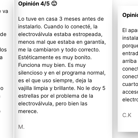
Opinión 4/5 🙂
e va
Opini
Lo tuve en casa 3 meses antes de
instalarlo. Cuando lo conecté, la
El apa
 de
electroválvula estaba estropeada,
instal
menos mal que estaba en garantía,
porque
los
me la cambiaron y todo correcto.
entra
la
Estéticamente es muy bonito.
arriba
Funciona muy bien. Es muy
conect
silencioso y en el programa normal,
conect
es el que uso siempre, deja la
cuarto
eo
vajilla limpia y brillante. No le doy 5
acces
a
estrellas por el problema de la
elect
electroválvula, pero bien las
e
merece.
C.K
M.