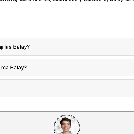
illas Balay?
arca Balay?