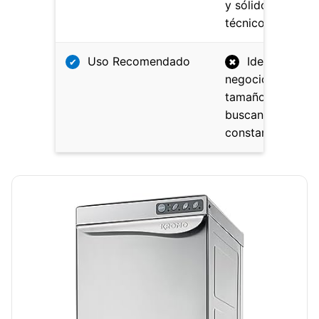
y sólido respaldo
técnico postvent
Uso Recomendado
Ideal para
✔
✖
negocios de
tamaño medio q
buscan fiabilidad
constante.