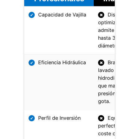
Capacidad de Vajilla
Diseño
✔
✖
optimizado que
admite platos de
hasta 33 cm de
diámetro.
Eficiencia Hidráulica
Brazos de
✔
✖
lavado
hidrodinámicos
que maximizan l
presión en cada
gota.
Perfil de Inversión
Equilibrio
✔
✖
perfecto entre
coste competitiv