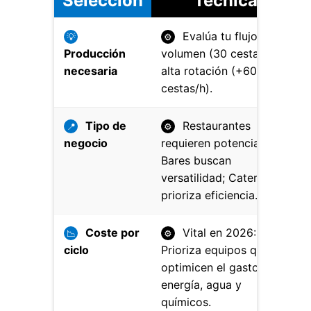
Selección
Técnica
Evalúa tu flujo: bajo
💡
⚙
Producción
volumen (30 cestas/h) o
necesaria
alta rotación (+60
cestas/h).
Tipo de
Restaurantes
📍
⚙
negocio
requieren potencia;
Bares buscan
versatilidad; Catering
prioriza eficiencia.
Coste por
Vital en 2026:
📉
⚙
ciclo
Prioriza equipos que
optimicen el gasto de
energía, agua y
químicos.