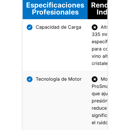
Especificaciones
Rendimien
Profesionales
Industrial
Capacidad de Carga
Altura útil de
✔
✖
335 mm, diseñad
específicamente
para copas de
vino altas y
cristalería fina.
Tecnología de Motor
Motor
✔
✖
ProSmart Inverte
que ajusta la
presión del agua
reduce
significativament
el ruido.