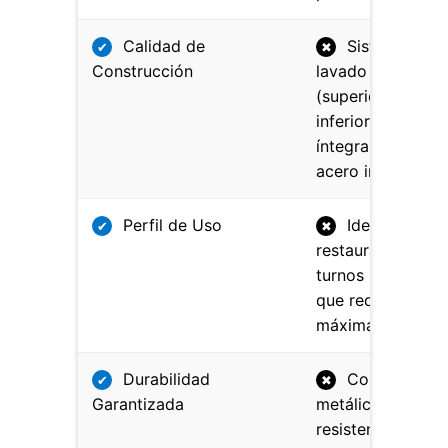
Calidad de
Sistema de
✔
✖
Construcción
lavado rotativo
(superior e
inferior)
íntegramente en
acero inoxidable.
Perfil de Uso
Ideal para
✔
✖
restaurantes con
turnos intensos
que requieren
máxima fiabilidad
Durabilidad
Componente
✔
✖
Garantizada
metálicos de alta
resistencia para