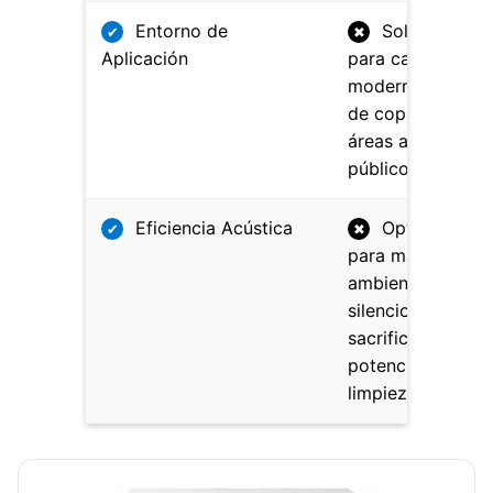
Entorno de
Solución idea
✔
✖
Aplicación
para cafeterías
modernas y bare
de copas con
áreas abiertas al
público.
Eficiencia Acústica
Optimizado
✔
✖
para mantener u
ambiente
silencioso sin
sacrificar la
potencia de
limpieza.