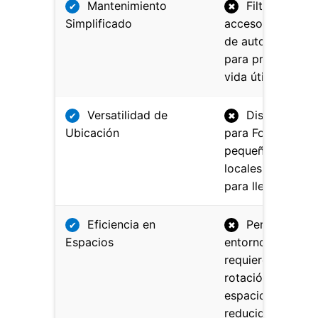
Mantenimiento
Filtros de fác
✔
✖
Simplificado
acceso y sistema
de autolimpieza
para prolongar la
vida útil.
Versatilidad de
Diseño ideal
✔
✖
Ubicación
para Food Trucks
pequeños bares 
locales de comid
para llevar.
Eficiencia en
Perfecto par
✔
✖
Espacios
entornos que
requieren alta
rotación en
espacios
reducidos.