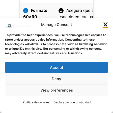
Formato
Asegura que el
📐
⚙
60×60
espacio en cocina
permita la apertura total
Manage Consent
de este formato
industrial.
To provide the best experiences, we use technologies like cookies to
store and/or access device information. Consenting to these
technologies will allow us to process data such as browsing behavior
or unique IDs on this site. Not consenting or withdrawing consent,
may adversely affect certain features and functions.
Conclusión
Accept
El
lavavajillas industrial 60×60
es la mejor solución
Deny
para negocios que necesitan eficiencia, velocidad y
resistencia en su operativa diaria. La tendencia actual
View preferences
apunta hacia máquinas más inteligentes, eficientes y
duraderas, donde el verdadero ahorro no está en el
Política de cookies
Declaración de privacidad
precio inicial, sino en el coste operativo a largo plazo.