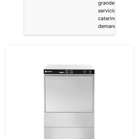
grandes hoteles 
servicios de
catering con alta
demanda.