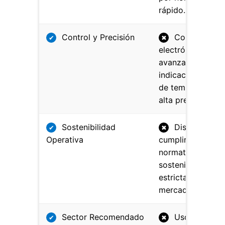
rápido.
Control y Precisión
Control
✔
✖
electrónico
avanzado con
indicación digital
de temperatura 
alta precisión.
Sostenibilidad
Diseñado pa
✔
✖
Operativa
cumplir con las
normativas de
sostenibilidad m
estrictas del
mercado.
Sector Recomendado
Uso ideal en
✔
✖