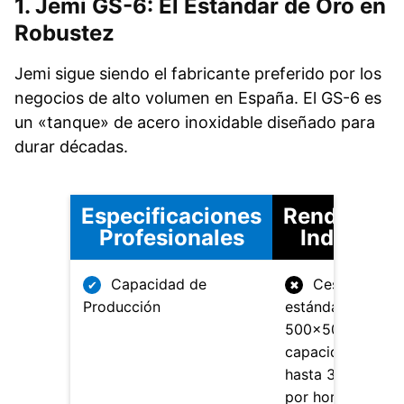
1. Jemi GS-6: El Estándar de Oro en
Robustez
Jemi sigue siendo el fabricante preferido por los
negocios de alto volumen en España. El GS-6 es
un «tanque» de acero inoxidable diseñado para
durar décadas.
Especificaciones
Rendimien
Profesionales
Industrial
Capacidad de
Cesta
✔
✖
Producción
estándar de
500×500 mm co
capacidad de
hasta 30 cestas
por hora.