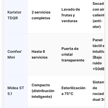
Secado
Lavado de
con aire
Karlxtor
2 servicios
frutas y
caliente
TDQR
completos
verduras
(anti-
olor)
Panel
táctil e
Puerta de
Comfee’
Hasta 6
intuitivo
cristal
Mini
servicios
(Bajo
transparente
ruido
<50dB)
Sistema
Compacto
Midea ST
Esterilización
de
(distribución
5.1
a 75°C
rociado
inteligente)
dual 360