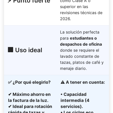
⚡ Punto fuerte
como Clase A o
superior en las
revisiones técnicas de
2026.
La solución perfecta
para
estudiantes o
despachos de oficina
🏢 Uso ideal
donde se requiere el
lavado constante de
tazas, platos de café y
menaje diario.
✅
¿Por qué elegirlo?
⚠
A tener en cuenta:
✔ Máximo ahorro en
• Capacidad
la factura de la luz.
intermedia (4
✔ Ideal para rotación
servicios).
rápida de tazas y
• Los ciclos eco