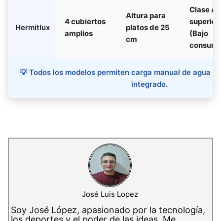
Clase A 
Altura para
4 cubiertos
superior
Hermitlux
platos de 25
amplios
(Bajo
cm
consumo
💡 Todos los modelos permiten carga manual de agua m
integrado.
José Luis Lopez
Soy José López, apasionado por la tecnología,
los deportes y el poder de las ideas. Me